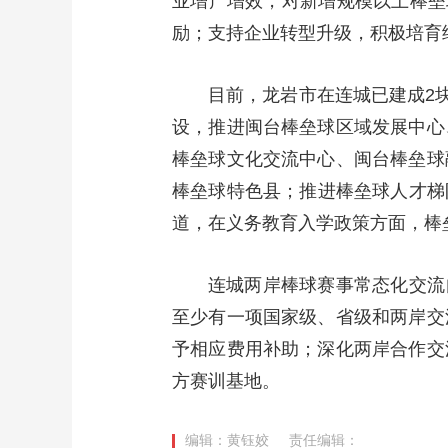
业增产增效，对新增规模以上棒垒
励；支持企业转型升级，积极培育
目前，
龙岩市
在连城已建成2
设，推进闽台棒垒球区域发展中心
棒垒球文化交流中心、闽台棒垒球
棒垒球特色县；推进棒垒球人才梯队
道，在义务教育入学政策方面，棒
连城两岸棒球赛事常态化交流
至少有一项国家级、省级和两岸交
予相应费用补助；深化两岸合作交
方赛训基地。
编辑：黄钰姣
责任编辑：