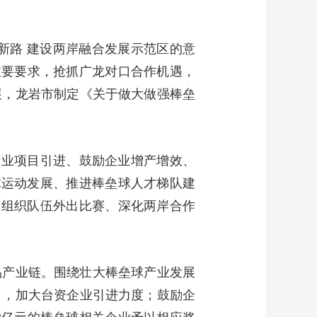
新路 建设两岸融合发展示范区的意
重要要求，抢抓广龙对口合作机遇，
展，
龙岩市
制定《关于做大做强棒垒
产业项目引进、鼓励企业增产增效、
球运动发展、推进棒垒球人才梯队建
、组织队伍外出比赛、深化两岸合作
品产业链。围绕壮大棒垒球产业发展
目，加大台资企业引进力度；鼓励企