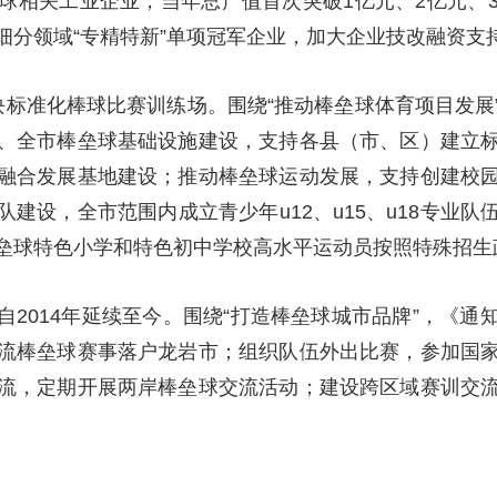
球相关工业企业，当年总产值首次突破1亿元、2亿元、
细分领域“专精特新”单项冠军企业，加大企业技改融资支
块标准化棒球比赛训练场。围绕“推动棒垒球体育项目发展
、全市棒垒球基础设施建设，支持各县（市、区）建立
融合发展基地建设；推动棒垒球运动发展，支持创建校
建设，全市范围内成立青少年u12、u15、u18专业
垒球特色小学和特色初中学校高水平运动员按照特殊招生
自2014年延续至今。围绕“打造棒垒球城市品牌”，《
流棒垒球赛事落户
龙岩市
；组织队伍外出比赛，参加国
流，定期开展两岸棒垒球交流活动；建设跨区域赛训交