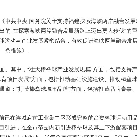
《中共中央 国务院关于支持福建探索海峡两岸融合发展
出的“在探索海峡两岸融合发展新路上迈出更大步伐”的
球运动与产业发展紧密结合，有效促进海峡两岸融合发
十一条措施》。
面。其中，“壮大棒垒球产业发展规模”方面，包括支持
体育项目发展”方面，包括推动基础设施建设、推动棒垒
通道；“打造棒垒球城市品牌”方面，包括打造品牌赛事
前已在连城庙前工业集中区形成完整的台资棒球运动用
目引进，在全市范围内新引进棒垒球及其上下游配套项