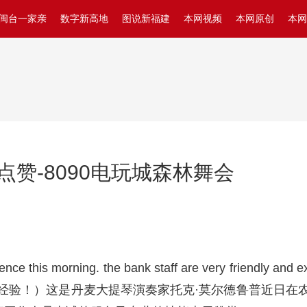
闽台一家亲
数字新高地
图说新福建
本网视频
本网原创
本网
赞-8090电玩城森林舞会
erience this morning. the bank staff are very frie
经验！）这是丹麦大提琴演奏家托克·莫尔德鲁普近日在