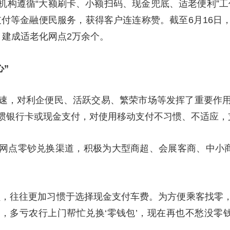
机构遵循“大额刷卡、小额扫码、现金兜底、适老便利”工
支付等金融便民服务，获得客户连连称赞。截至6月16日
个、建成适老化网点2万余个。
心”
速，对利企便民、活跃交易、繁荣市场等发挥了重要作
惯银行卡或现金支付，对使用移动支付不习惯、不适应，
网点零钞兑换渠道，积极为大型商超、会展客商、中小商
员，往往更加习惯于选择现金支付车费。为方便乘客找零
，多亏农行上门帮忙兑换‘零钱包’，现在再也不愁没零钱