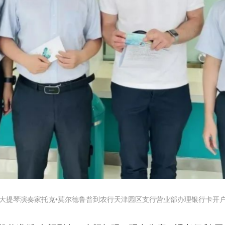
大提琴演奏家托克•莫尔德鲁普到农行天津园区支行营业部办理银行卡开