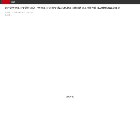
福建
第六届丝路海运专题报道⑫｜“丝路海运”港航专题论坛倡导海运物流通道高质量发展-8090电玩城森林舞会
央视网 | 2024年09月09日 01:03:17
原标题：
正在加载