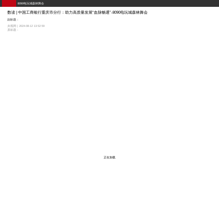
8090电玩城森林舞会
数读 | 中国工商银行重庆市分行：助力高质量发展“血脉畅通”-8090电玩城森林舞会
副标题：
央视网 | 2024-08-12 13:52:59
原标题：
正在加载