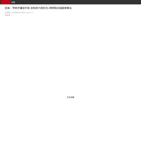
福建
连城：早稻开镰迎丰收 农机助力稻归仓-8090电玩城森林舞会
央视网 | 2023年07月13日 16:27:17
原标题：
正在加载