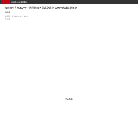
8090电玩城森林舞会
海南航空亮相2024年中国国际服务贸易交易会-8090电玩城森林舞会
副标题：
央视网 | 2024-09-18 13:46:04
原标题：
正在加载