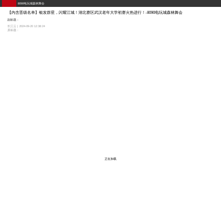
8090电玩城森林舞会
【内含晋级名单】银发群星，闪耀江城！湖北赛区武汉老年大学初赛火热进行！-8090电玩城森林舞会
副标题：
长江云 | 2024-09-20 12:38:24
原标题：
正在加载