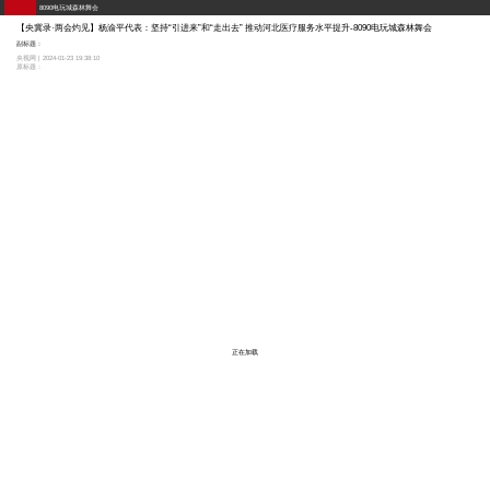
8090电玩城森林舞会
【央冀录·两会灼见】杨渝平代表：坚持“引进来”和“走出去” 推动河北医疗服务水平提升-8090电玩城森林舞会
副标题：
央视网 | 2024-01-23 19:38:10
原标题：
正在加载