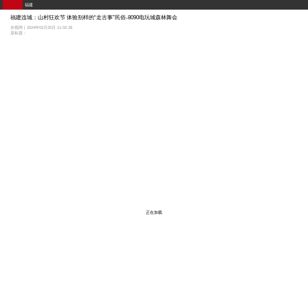
福建
福建连城：山村狂欢节 体验别样的“走古事”民俗-8090电玩城森林舞会
央视网 | 2024年02月25日 11:02:28
原标题：
正在加载