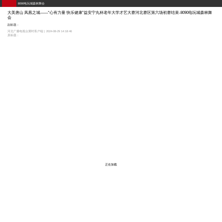
8090电玩城森林舞会
大美唐山 凤凰之城——“心有力量 快乐健康”益安宁丸杯老年大学才艺大赛河北赛区第六场初赛结束-8090电玩城森林舞
会
副标题：
河北广播电视台冀时客户端 | 2024-08-29 14:18:46
原标题：
正在加载