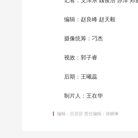
记者：艾泽乐 魏俊浩 苏津 郑嘉
编辑：赵良峰 赵天毅
摄像统筹：刁杰
视效：郭子睿
后期：王曦蕊
制片人：王在华
编辑：吕莎莎
责任编辑：张晓琳