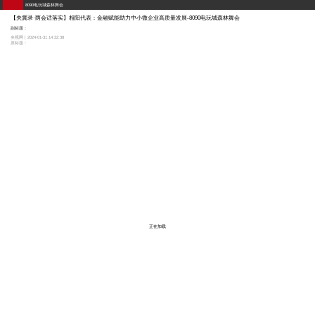
8090电玩城森林舞会
【央冀录·两会话落实】相阳代表：金融赋能助力中小微企业高质量发展-8090电玩城森林舞会
副标题：
央视网 | 2024-01-31 14:32:38
原标题：
正在加载