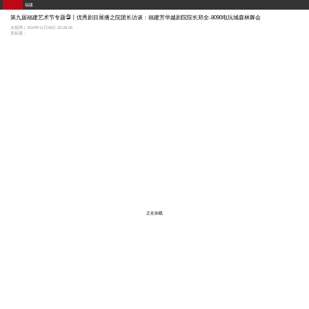
福建
第九届福建艺术节专题㉓丨优秀剧目展播之院团长访谈：福建芳华越剧院院长郑全-8090电玩城森林舞会
央视网 | 2024年11月08日 20:28:06
原标题：
正在加载