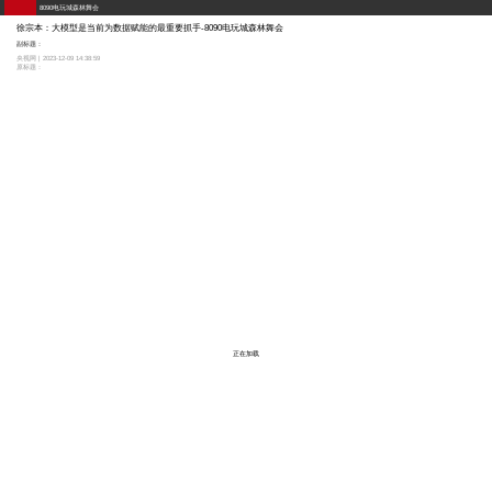
8090电玩城森林舞会
徐宗本：大模型是当前为数据赋能的最重要抓手-8090电玩城森林舞会
副标题：
央视网 | 2023-12-09 14:38:59
原标题：
正在加载