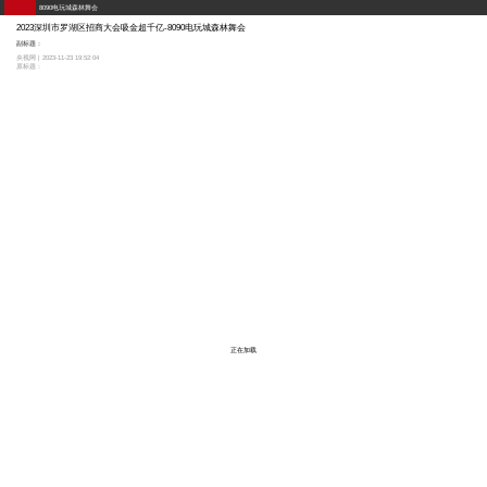
8090电玩城森林舞会
2023深圳市罗湖区招商大会吸金超千亿-8090电玩城森林舞会
副标题：
央视网 | 2023-11-23 19:52:04
原标题：
正在加载