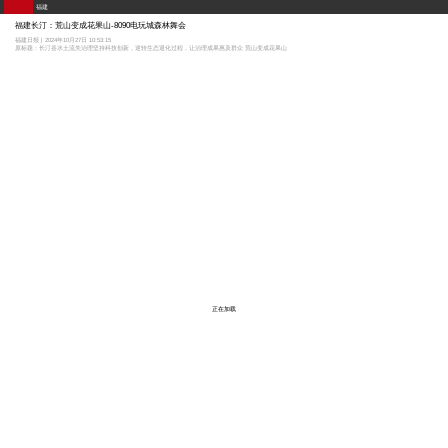
福建
福建长汀：荒山变成花果山-8090电玩城森林舞会
福建日报 | 2024年10月27日 10:53:15
原标题：长汀县水土流失治理坚持科技创新，逆转生态退化过程，让治理成果惠及群众 荒山变成花果山
正在加载