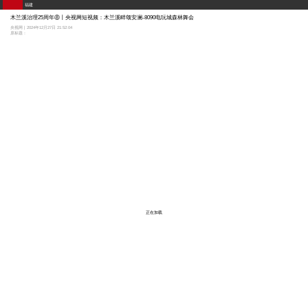
福建
木兰溪治理25周年⑧丨央视网短视频：木兰溪畔颂安澜-8090电玩城森林舞会
央视网 | 2024年12月27日 21:52:04
原标题：
正在加载