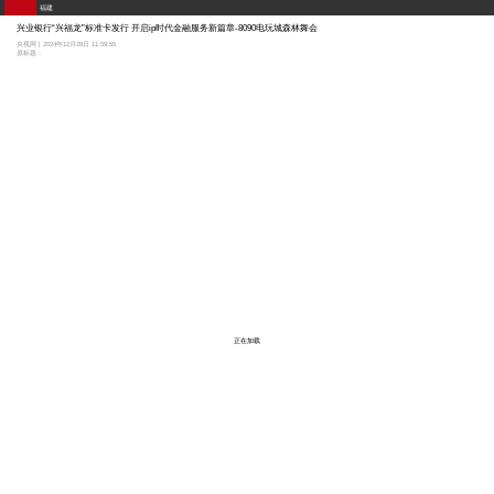
福建
兴业银行“兴福龙”标准卡发行 开启ip时代金融服务新篇章-8090电玩城森林舞会
央视网 | 2024年12月28日 11:59:55
原标题：
正在加载