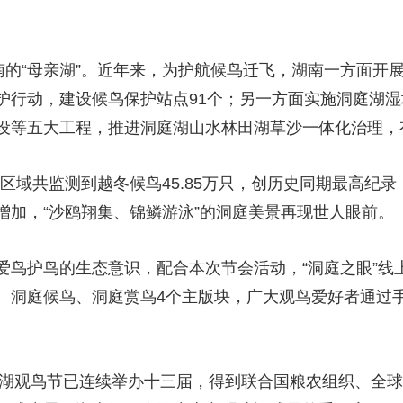
南的“母亲湖”。近年来，为护航候鸟迁飞，湖南一方面开
护行动，建设候鸟保护站点91个；另一方面实施洞庭湖
设等五大工程，推进洞庭湖山水林田湖草沙一体化治理，
庭湖区域共监测到越冬候鸟45.85万只，创历史同期最高
增加，“沙鸥翔集、锦鳞游泳”的洞庭美景再现世人眼前。
爱鸟护鸟的生态意识，配合本次节会活动，“洞庭之眼”线
、洞庭候鸟、洞庭赏鸟4个主版块，广大观鸟爱好者通过
。
洞庭湖观鸟节已连续举办十三届，得到联合国粮农组织、全