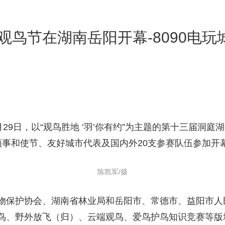
观鸟节在湖南岳阳开幕-8090电玩
月29日，以“观鸟胜地 ‘羽’你有约”为主题的第十三届洞
领事和使节、友好城市代表及国内外20支参赛队伍参加开
陈凯军/摄
物保护协会、湖南省林业局和岳阳市、常德市、益阳市人
鸟、野外放飞（归）、云端观鸟、爱鸟护鸟知识竞赛等版