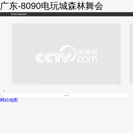
广东-8090电玩城森林舞会
8090电玩城森林舞会
1
黄茅海跨海通道通车，粤港澳大湾区再添“关键一横”
打造
/
正在加载...
网站地图