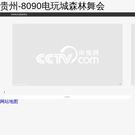
贵州-8090电玩城森林舞会
8090电玩城森林舞会
1
贵州电信全家福 惠全家
甲辰
/
正在加载...
网站地图