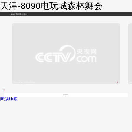
天津-8090电玩城森林舞会
8090电玩城森林舞会
1
全新普拉多下线 一汽丰田再造里程碑
体验
/
正在加载...
网站地图